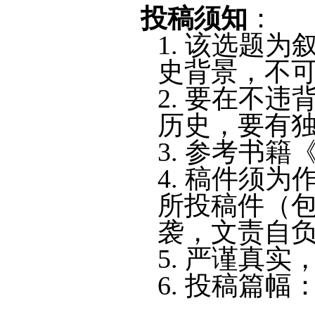
投稿须知
：
1.
该选题为
史背景，不
2.
要在不违
历史，要有
3.
参考书籍
4.
稿件须为
所投稿件（
袭，文责自
5.
严谨真实
6.
投稿篇幅：